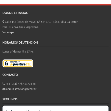
DÓNDE ESTAMOS
Calle 113 (Ex 25 de Mayo) Nº 5345, C.P 1653, Villa Ballester
Pcia. Buenos Aires, Argentina.
Ver mapa
HORARIOS DE ATENCIÓN
Lunes a Viernes 8 a 17 Hs.
CONTACTO
+54 (011) 4767.5173 Fax
administracion@cecar.ar
SEGUINOS
facebook
instagram
whatsapp