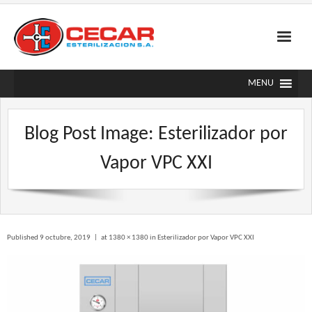
Skip
to
content
MENU
Blog Post Image:
Esterilizador por
Vapor VPC XXI
Published
9 octubre, 2019
at
1380 × 1380
in
Esterilizador por Vapor VPC XXI