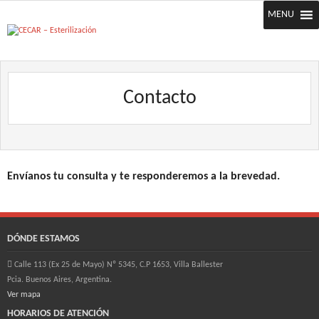
Skip
MENU
to
content
Contacto
Envíanos tu consulta y te responderemos a la brevedad.
DÓNDE ESTAMOS
Calle 113 (Ex 25 de Mayo) Nº 5345, C.P 1653, Villa Ballester
Pcia. Buenos Aires, Argentina.
Ver mapa
HORARIOS DE ATENCIÓN